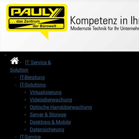
IT Service &
Solution
IT-Beratung
IT-Solutions
Virtualisierung
Videoüberwachung
Optische Hangüberwachung
Server & Storage
Desktops & Mobile
Datensicherung
IT-Service