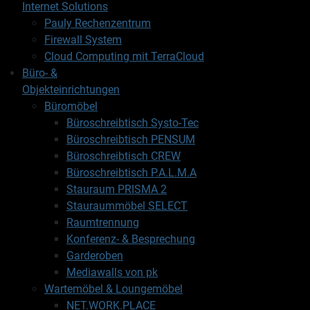
Internet Solutions
Pauly Rechenzentrum
Firewall System
Cloud Computing mit TerraCloud
Büro- &
Objekteinrichtungen
Büromöbel
Büroschreibtisch Systo-Tec
Büroschreibtisch PENSUM
Büroschreibtisch CREW
Büroschreibtisch P.A.L.M.A
Stauraum PRISMA 2
Stauraummöbel SELECT
Raumtrennung
Konferenz- & Besprechung
Garderoben
Mediawalls von pk
Wartemöbel & Loungemöbel
NET.WORK.PLACE