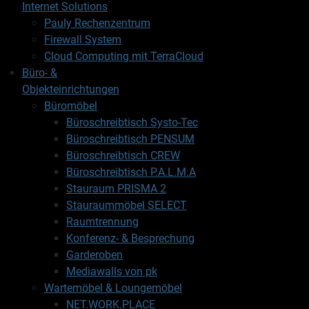
Internet Solutions
Pauly Rechenzentrum
Firewall System
Cloud Computing mit TerraCloud
Büro- &
Objekteinrichtungen
Büromöbel
Büroschreibtisch Systo-Tec
Büroschreibtisch PENSUM
Büroschreibtisch CREW
Büroschreibtisch P.A.L.M.A
Stauraum PRISMA 2
Stauraummöbel SELECT
Raumtrennung
Konferenz- & Besprechung
Garderoben
Mediawalls von pk
Wartemöbel & Loungemöbel
NET.WORK.PLACE