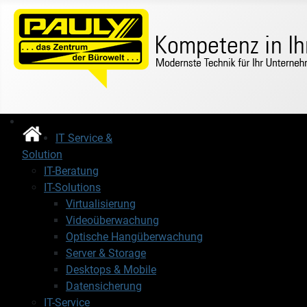
IT Service &
Solution
IT-Beratung
IT-Solutions
Virtualisierung
Videoüberwachung
Optische Hangüberwachung
Server & Storage
Desktops & Mobile
Datensicherung
IT-Service