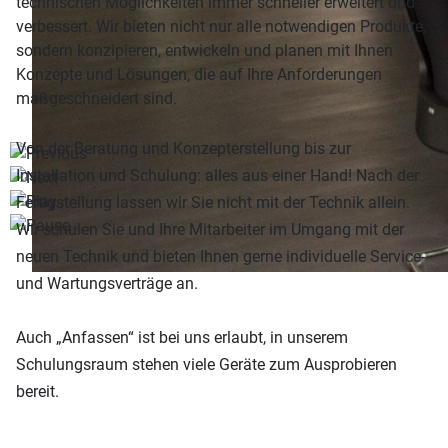
technischen Möglichkeiten immer schneller erweitert und
verbessert. Wir bieten nicht nur alle notwendigen Produkte,
sondern konzipieren, entwickeln und planen mit Ihnen
Konzepte und Lösungen, die auf Ihre Anforderungen
maßgeschneidert sind.
Von der Beratung und Konzepterstellung bis zur
Installation und Schulung: alles aus einer Hand! Nach der
Fertigstellung lassen wir Sie nicht mit der Technik allein.
Wir schulen Sie und Ihre Mitarbeiter im Umgang mit der
neuen Technik und bieten Ihnen gerne individuelle Service-
und Wartungsverträge an.
Auch „Anfassen“ ist bei uns erlaubt, in unserem
Schulungsraum stehen viele Geräte zum Ausprobieren
bereit.