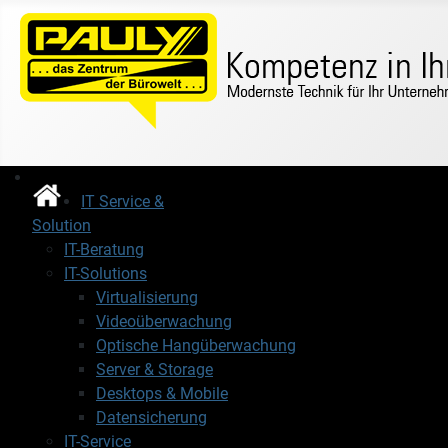
IT Service &
Solution
IT-Beratung
IT-Solutions
Virtualisierung
Videoüberwachung
Optische Hangüberwachung
Server & Storage
Desktops & Mobile
Datensicherung
IT-Service