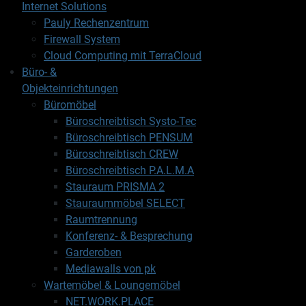
Internet Solutions
Pauly Rechenzentrum
Firewall System
Cloud Computing mit TerraCloud
Büro- &
Objekteinrichtungen
Büromöbel
Büroschreibtisch Systo-Tec
Büroschreibtisch PENSUM
Büroschreibtisch CREW
Büroschreibtisch P.A.L.M.A
Stauraum PRISMA 2
Stauraummöbel SELECT
Raumtrennung
Konferenz- & Besprechung
Garderoben
Mediawalls von pk
Wartemöbel & Loungemöbel
NET.WORK.PLACE