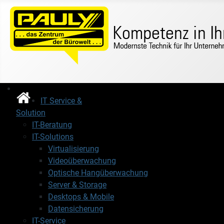
IT Service &
Solution
IT-Beratung
IT-Solutions
Virtualisierung
Videoüberwachung
Optische Hangüberwachung
Server & Storage
Desktops & Mobile
Datensicherung
IT-Service